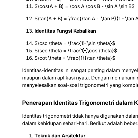
$\cos(A + B) = \cos A \cos B - \sin A \sin B$
$\tan(A + B) = \frac{\tan A + \tan B}{1 - \tan 
Identitas Fungsi Kebalikan
$\csc \theta = \frac{1}{\sin \theta}$
$\sec \theta = \frac{1}{\cos \theta}$
$\cot \theta = \frac{1}{\tan \theta}$
Identitas-identitas ini sangat penting dalam meny
maupun dalam aplikasi nyata. Dengan memahami da
menyelesaikan soal-soal trigonometri yang kompl
Penerapan Identitas Trigonometri dalam 
Identitas trigonometri tidak hanya digunakan dalam
dalam kehidupan sehari-hari. Berikut adalah beber
Teknik dan Arsitektur