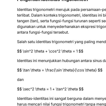
Identitas trigonometri merujuk pada persamaan-pe
terlibat. Dalam konteks trigonometri, identitas ini 
tangen (tan), serta fungsi-fungsi turunan seperti se
digunakan untuk menyederhanakan ekspresi trig
antara fungsi-fungsi tersebut.
Salah satu identitas trigonometri yang paling mend
$$ \sin^2 \theta + \cos^2 \theta = 1 $$
Identitas ini menunjukkan hubungan antara sinus dan 
$$ \tan \theta = \frac{\sin \theta}{\cos \theta} $$
dan
$$ \sec^2 \theta = 1 + \tan^2 \theta $$
Identitas-identitas ini sangat berguna dalam menye
harus mencari nilai fungsi trigonometri tanpa men