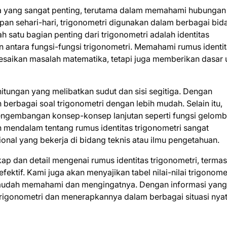
ka yang sangat penting, terutama dalam memahami hubungan
upan sehari-hari, trigonometri digunakan dalam berbagai bid
alah satu bagian penting dari trigonometri adalah identitas
n antara fungsi-fungsi trigonometri. Memahami rumus identi
saikan masalah matematika, tetapi juga memberikan dasar 
hitungan yang melibatkan sudut dan sisi segitiga. Dengan
berbagai soal trigonometri dengan lebih mudah. Selain itu,
 pengembangan konsep-konsep lanjutan seperti fungsi gelom
n mendalam tentang rumus identitas trigonometri sangat
onal yang bekerja di bidang teknis atau ilmu pengetahuan.
kap dan detail mengenai rumus identitas trigonometri, terma
efektif. Kami juga akan menyajikan tabel nilai-nilai trigonome
h mudah memahami dan mengingatnya. Dengan informasi yang
rigonometri dan menerapkannya dalam berbagai situasi nyat