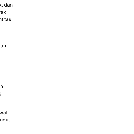
k, dan
rak
titas
dan
n
an
g.
wat.
sudut