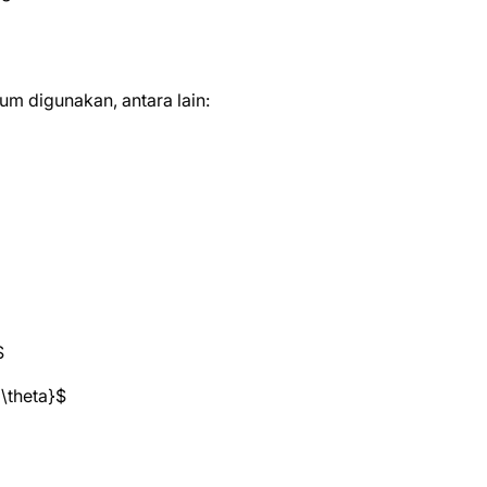
um digunakan, antara lain:
$
 \theta}$