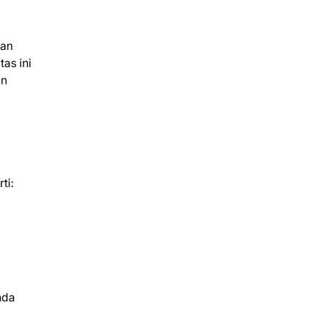
dan
tas ini
an
ti:
nda