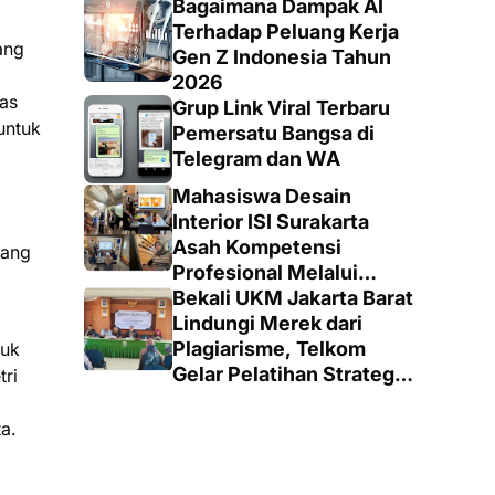
Keputusan yang Tepat
Bagaimana Dampak AI
Terhadap Peluang Kerja
ang
Gen Z Indonesia Tahun
2026
tas
Grup Link Viral Terbaru
untuk
Pemersatu Bangsa di
Telegram dan WA
Mahasiswa Desain
Interior ISI Surakarta
Asah Kompetensi
bang
Profesional Melalui
Proyek Nyata di PT.
Bekali UKM Jakarta Barat
EDRA Arsitek Indonesia
Lindungi Merek dari
Plagiarisme, Telkom
suk
Gelar Pelatihan Strategi
tri
Branding
a.