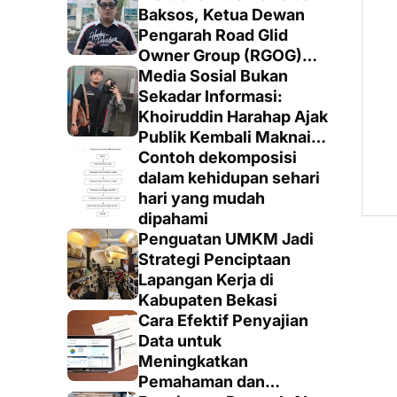
Baksos, Ketua Dewan
Pengarah Road Glid
Owner Group (RGOG)
Boys Indonesia Pusat M.
Media Sosial Bukan
Irsyad Sebut Persiapan
Sekadar Informasi:
Dimatangkan
Khoiruddin Harahap Ajak
Publik Kembali Maknai
Ruang Digital dengan
Contoh dekomposisi
Totalitas dan Loyalitas
dalam kehidupan sehari
hari yang mudah
dipahami
Penguatan UMKM Jadi
Strategi Penciptaan
Lapangan Kerja di
Kabupaten Bekasi
Cara Efektif Penyajian
Data untuk
Meningkatkan
Pemahaman dan