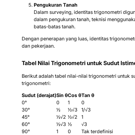
Pengukuran Tanah
Dalam surveying, identitas trigonometri digu
dalam pengukuran tanah, teknisi menggunaka
batas-batas tanah.
Dengan penerapan yang luas, identitas trigonometr
dan pekerjaan.
Tabel Nilai Trigonometri untuk Sudut Isti
Berikut adalah tabel nilai-nilai trigonometri untu
trigonometri:
Sudut (derajat)
Sin θ
Cos θ
Tan θ
0°
0
1
0
30°
½
½√3
1/√3
45°
½√2
½√2
1
60°
½√3
½
√3
90°
1
0
Tak terdefinisi