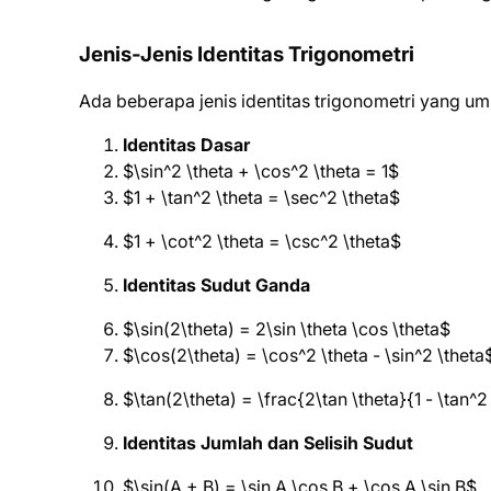
Jenis-Jenis Identitas Trigonometri
Ada beberapa jenis identitas trigonometri yang um
Identitas Dasar
$\sin^2 \theta + \cos^2 \theta = 1$
$1 + \tan^2 \theta = \sec^2 \theta$
$1 + \cot^2 \theta = \csc^2 \theta$
Identitas Sudut Ganda
$\sin(2\theta) = 2\sin \theta \cos \theta$
$\cos(2\theta) = \cos^2 \theta - \sin^2 \theta
$\tan(2\theta) = \frac{2\tan \theta}{1 - \tan^2
Identitas Jumlah dan Selisih Sudut
$\sin(A + B) = \sin A \cos B + \cos A \sin B$