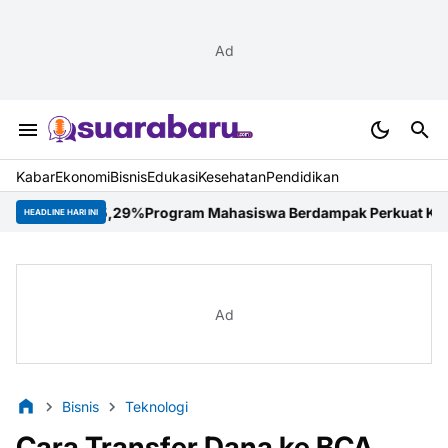
Ad
Kabar
Ekonomi
Bisnis
Edukasi
Kesehatan
Pendidikan
us 5,29%
Program Mahasiswa Berdampak Perkuat Kompetensi Mahasi
HEADLINE HARI INI
Ad
Bisnis
Teknologi
Cara Transfer Dana ke BCA