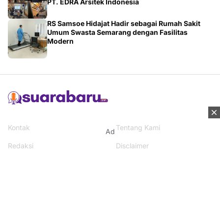
Umum Swasta Semarang dengan Fasilitas
Modern
Kontak
Tentang Kami
Redaksi
Disclaimer
Ad
Syarat & Ketentuan
Kebijakan Privacy
Media Network
Beritanisia.com
Jogja Pekan.com
Rakyat Sipil.com
AYO Post.com