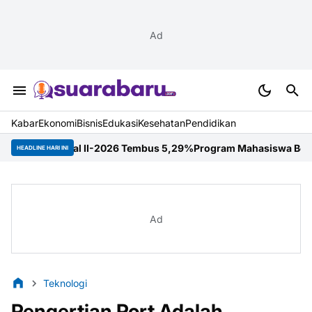
Ad
Kabar
Ekonomi
Bisnis
Edukasi
Kesehatan
Pendidikan
l II-2026 Tembus 5,29%
Program Mahasiswa Berdampak Perkuat Ko
HEADLINE HARI INI
Ad
Teknologi
Pengertian Port Adalah