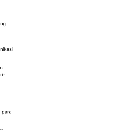
ang
.
nikasi
en
ri-
i para