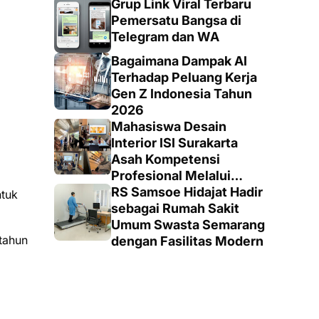
Grup Link Viral Terbaru
Pemersatu Bangsa di
Telegram dan WA
Bagaimana Dampak AI
Terhadap Peluang Kerja
Gen Z Indonesia Tahun
2026
Mahasiswa Desain
Interior ISI Surakarta
Asah Kompetensi
Profesional Melalui
Proyek Nyata di PT.
RS Samsoe Hidajat Hadir
ntuk
EDRA Arsitek Indonesia
sebagai Rumah Sakit
Umum Swasta Semarang
 tahun
dengan Fasilitas Modern