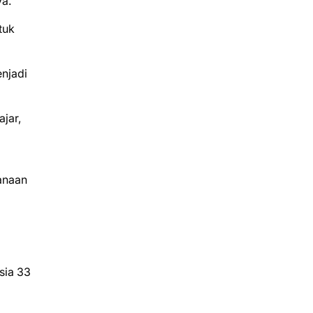
ya.
tuk
njadi
jar,
anaan
sia 33