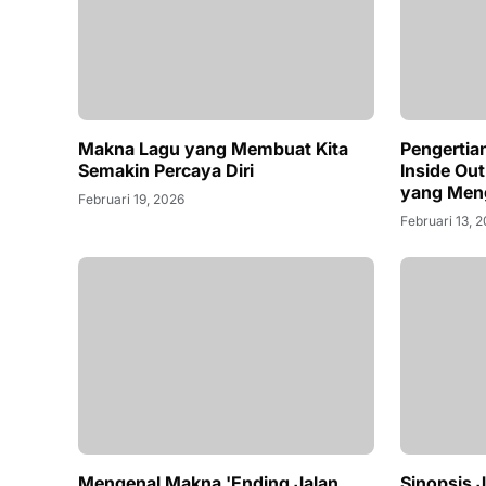
Makna Lagu yang Membuat Kita
Pengertian
Semakin Percaya Diri
Inside Out
yang Meng
Februari 19, 2026
Februari 13, 
Sinopsis J
Menarik d
Februari 01, 
Mengenal Makna 'Ending Jalan