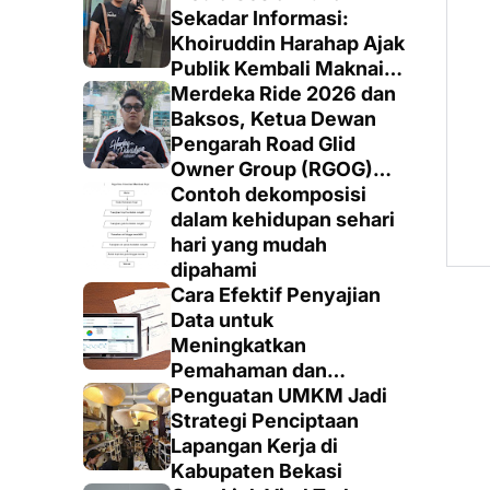
Sekadar Informasi:
Khoiruddin Harahap Ajak
Publik Kembali Maknai
Ruang Digital dengan
Merdeka Ride 2026 dan
Totalitas dan Loyalitas
Baksos, Ketua Dewan
Pengarah Road Glid
Owner Group (RGOG)
Boys Indonesia Pusat M.
Contoh dekomposisi
Irsyad Sebut Persiapan
dalam kehidupan sehari
Dimatangkan
hari yang mudah
dipahami
Cara Efektif Penyajian
Data untuk
Meningkatkan
Pemahaman dan
Keputusan yang Tepat
Penguatan UMKM Jadi
Strategi Penciptaan
Lapangan Kerja di
Kabupaten Bekasi