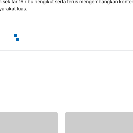
an sekitar 16 ribu pengikut serta terus mengembangkan konte
yarakat luas.
5 Motto Hidup yang Bisa Me