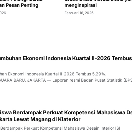
Chloe Grace Moretz aktris ya
menginspirasi
Februari 16, 2026
umbuhan Ekonomi Indonesia Kuartal II-2026 Tembus
han Ekonomi Indonesia Kuartal II-2026 Tembus 5,29%.
UARA BARU, JAKARTA — Laporan resmi Badan Pusat Statistik (BP
roduk Domestik Bruto (PDB) Indonesia sepanjang kuartal II-2026
tan sebesar 5,29% bila dibandingkan dengan capaia
iswa Berdampak Perkuat Kompetensi Mahasiswa D
rakarta Lewat Magang di Klaterior
erdampak Perkuat Kompetensi Mahasiswa Desain Interior ISI