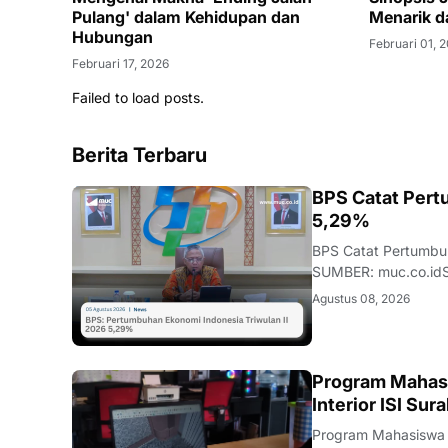
Pulang' dalam Kehidupan dan
Hubungan
Februari 17, 2026
Failed to load posts.
Berita Terbaru
EKONOMI
BPS Catat Pert
5,29%
BPS Catat Pertumbu
SUMBER: muc.co.idS
menunjukkan bahwa P
Agustus 08, 2026
mengalami peningka
NASIONAL
Program Mahas
Interior ISI Su
Program Mahasiswa B