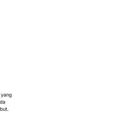
r yang
ada
but.