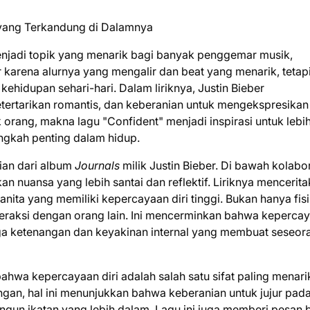
menjadi topik yang menarik bagi banyak penggemar musik,
r karena alurnya yang mengalir dan beat yang menarik, tetap
hidupan sehari-hari. Dalam liriknya, Justin Bieber
tertarikan romantis, dan keberanian untuk mengekspresikan
orang, makna lagu "Confident" menjadi inspirasi untuk lebi
angkah penting dalam hidup.
gian dari album
Journals
milik Justin Bieber. Di bawah kolabo
 nuansa yang lebih santai dan reflektif. Liriknya mencerit
ita yang memiliki kepercayaan diri tinggi. Bukan hanya fis
nteraksi dengan orang lain. Ini mencerminkan bahwa keperca
juga ketenangan dan keyakinan internal yang membuat seseor
ahwa kepercayaan diri adalah salah satu sifat paling menari
ngan, hal ini menunjukkan bahwa keberanian untuk jujur pad
ngun ikatan yang lebih dalam. Lagu ini juga memberi pesan