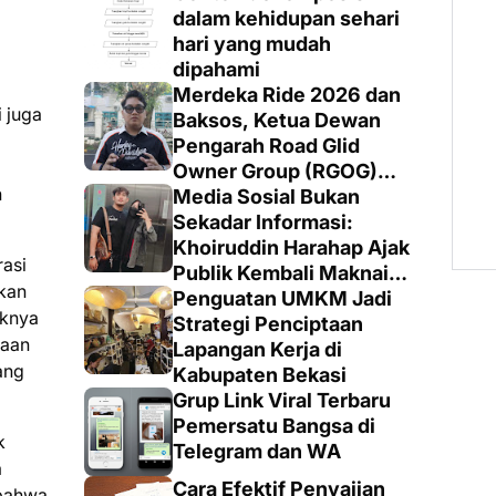
dalam kehidupan sehari
hari yang mudah
dipahami
Merdeka Ride 2026 dan
i juga
Baksos, Ketua Dewan
Pengarah Road Glid
Owner Group (RGOG)
h
Boys Indonesia Pusat M.
Media Sosial Bukan
Irsyad Sebut Persiapan
Sekadar Informasi:
Dimatangkan
Khoiruddin Harahap Ajak
rasi
Publik Kembali Maknai
akan
Ruang Digital dengan
Penguatan UMKM Jadi
iknya
Totalitas dan Loyalitas
Strategi Penciptaan
yaan
Lapangan Kerja di
ang
Kabupaten Bekasi
Grup Link Viral Terbaru
Pemersatu Bangsa di
k
Telegram dan WA
a
Cara Efektif Penyajian
 bahwa