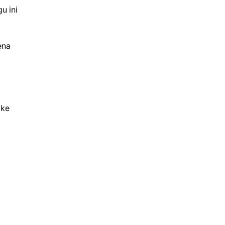
u ini
ena
 ke