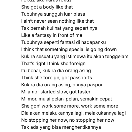
She got a body like that
Tubuhnya sungguh luar biasa
I ain’t never seen nothing like that
Tak pernah kulihat yang sepertinya
Like a fantasy in front of me
Tubuhnya seperti fantasi di hadapanku
I think that something special is going down
Kukira sesuatu yang istimewa itu akan tenggelam
That’s right I think she foreign
Itu benar, kukira dia orang asing
Think she foreign, got passports
Kukira dia orang asing, punya paspor
Mi amor started slow, got faster
Mi mor, mulai pelan-pelan, semakin cepat
She gon’ work some more, work some more
Dia akan melakukannya lagi, melakukannya lagi
No stopping her now, no stopping her now
Tak ada yang bisa menghentikannya