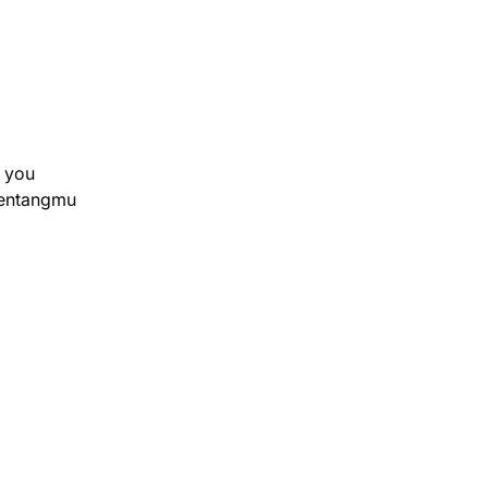
f you
tentangmu