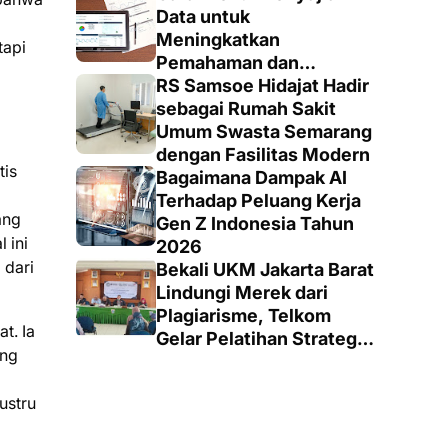
Data untuk
Meningkatkan
tapi
Pemahaman dan
Keputusan yang Tepat
RS Samsoe Hidajat Hadir
sebagai Rumah Sakit
Umum Swasta Semarang
dengan Fasilitas Modern
tis
Bagaimana Dampak AI
Terhadap Peluang Kerja
ang
Gen Z Indonesia Tahun
 ini
2026
 dari
Bekali UKM Jakarta Barat
Lindungi Merek dari
Plagiarisme, Telkom
t. Ia
Gelar Pelatihan Strategi
ang
Branding
ustru