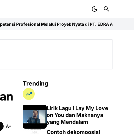
l Melalui Proyek Nyata di PT. EDRA Arsitek Indonesia
Merdeka Rid
Trending
san
Lirik Lagu I Lay My Love
on You dan Maknanya
yang Mendalam
Contoh dekomposisi